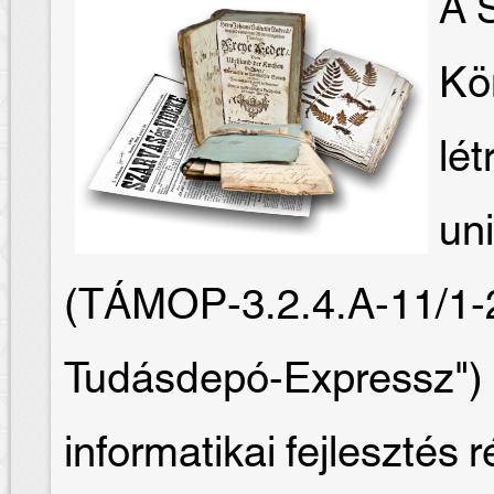
A S
Kö
lét
un
(TÁMOP-3.2.4.A-11/1-
Tudásdepó-Expressz") 
informatikai fejlesztés 