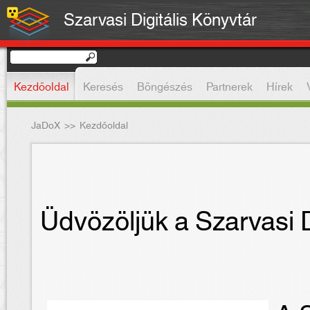
Szarvasi Digitális Könyvtár
Kezdőoldal
Keresés
Böngészés
Partnerek
Hírek
JaDoX
>>
Kezdőoldal
Üdvözöljük a Szarvasi D