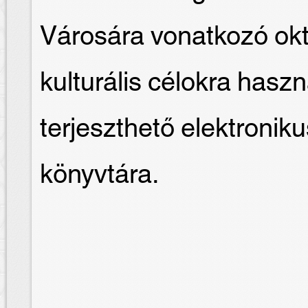
Városára vonatkozó okt
kulturális célokra hasz
terjeszthető elektron
könyvtára.