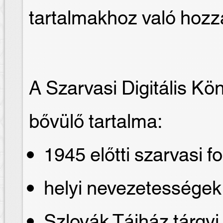
tartalmakhoz való hozz
A Szarvasi Digitális Kö
bővülő tartalma:
1945 előtti szarvasi fo
helyi nevezetessége
Szlovák Tájház tárgyi