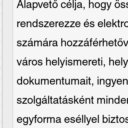
Alapvető célja, hogy ös
rendszerezze és elektr
számára hozzáférhetőv
város helyismereti, hely
dokumentumait, ingyen
szolgáltatásként mind
egyforma eséllyel biztosí