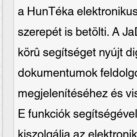
a HunTéka elektroniku
szerepét is betölti. A J
körû segítséget nyújt dig
dokumentumok feldolgo
megjelenítéséhez és v
E funkciók segítségével
kiszolgálja az elektroni