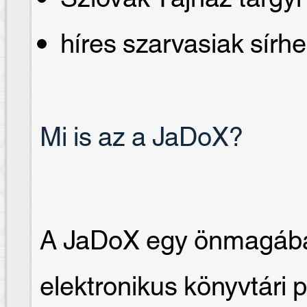
híres szarvasiak sírhe
Mi is az a JaDoX?
A JaDoX egy önmagában
elektronikus könyvtári