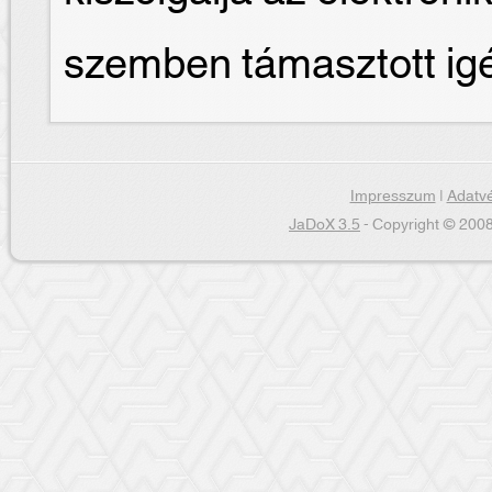
szemben támasztott ig
Impresszum
|
Adatvé
JaDoX 3.5
- Copyright © 2008