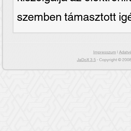
szemben támasztott ig
Impresszum
|
Adatvé
JaDoX 3.5
- Copyright © 2008