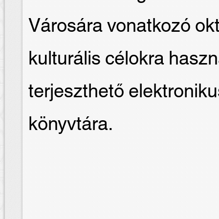
Városára vonatkozó okt
kulturális célokra hasz
terjeszthető elektron
könyvtára.