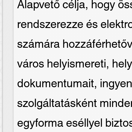
Alapvető célja, hogy ös
rendszerezze és elektr
számára hozzáférhetőv
város helyismereti, hely
dokumentumait, ingyen
szolgáltatásként mind
egyforma eséllyel biztosí