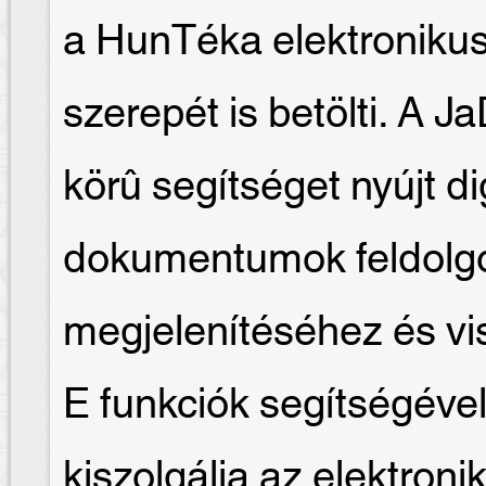
a HunTéka elektroniku
szerepét is betölti. A J
körû segítséget nyújt dig
dokumentumok feldolgo
megjelenítéséhez és v
E funkciók segítségével
kiszolgálja az elektroni