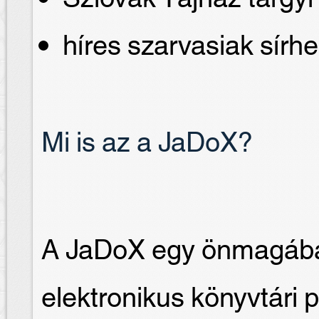
híres szarvasiak sírhe
Mi is az a JaDoX?
A JaDoX egy önmagában
elektronikus könyvtári