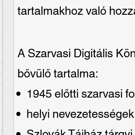
tartalmakhoz való hozz
A Szarvasi Digitális Kö
bővülő tartalma:
1945 előtti szarvasi fo
helyi nevezetessége
Szlovák Tájház tárgyi