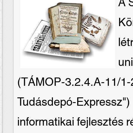
A S
Kö
lét
un
(TÁMOP-3.2.4.A-11/1-
Tudásdepó-Expressz") 
informatikai fejlesztés 