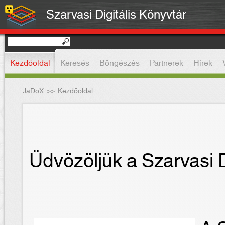
Szarvasi Digitális Könyvtár
Kezdőoldal
Keresés
Böngészés
Partnerek
Hírek
JaDoX
>>
Kezdőoldal
Üdvözöljük a Szarvasi D