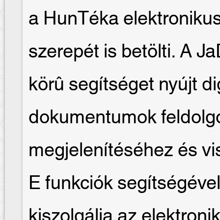
a HunTéka elektroniku
szerepét is betölti. A J
körû segítséget nyújt dig
dokumentumok feldolgo
megjelenítéséhez és v
E funkciók segítségével
kiszolgálja az elektroni