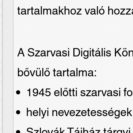
tartalmakhoz való hozz
A Szarvasi Digitális Kö
bővülő tartalma:
1945 előtti szarvasi fo
helyi nevezetessége
Szlovák Tájház tárgyi