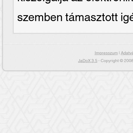
szemben támasztott ig
Impresszum
|
Adatvé
JaDoX 3.5
- Copyright © 2008