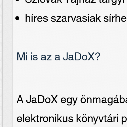
híres szarvasiak sírhe
Mi is az a JaDoX?
A JaDoX egy önmagában
elektronikus könyvtári