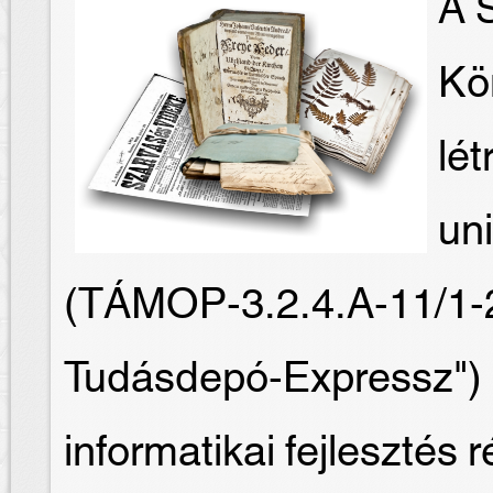
A S
Kö
lét
un
(TÁMOP-3.2.4.A-11/1-
Tudásdepó-Expressz") 
informatikai fejlesztés 