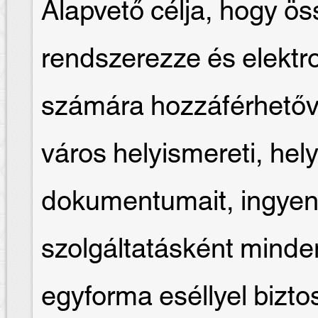
Alapvető célja, hogy ös
rendszerezze és elektr
számára hozzáférhetőv
város helyismereti, hely
dokumentumait, ingyen
szolgáltatásként mind
egyforma eséllyel biztosí