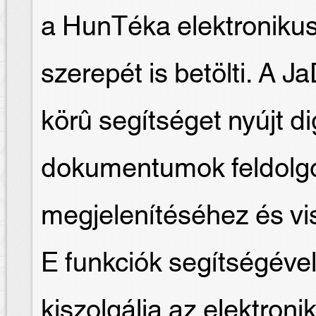
a HunTéka elektroniku
szerepét is betölti. A J
körû segítséget nyújt dig
dokumentumok feldolgo
megjelenítéséhez és v
E funkciók segítségével
kiszolgálja az elektroni