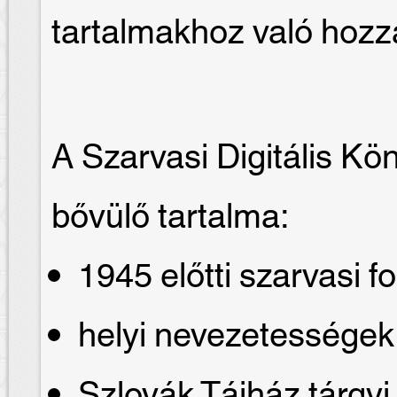
tartalmakhoz való hozz
A Szarvasi Digitális Kö
bővülő tartalma:
1945 előtti szarvasi fo
helyi nevezetessége
Szlovák Tájház tárgyi