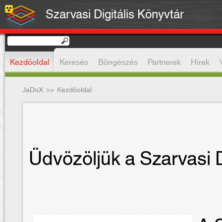
Szarvasi Digitális Könyvtár
Kezdőoldal
Keresés
Böngészés
Partnerek
Hírek
JaDoX
>>
Kezdőoldal
Üdvözöljük a Szarvasi D