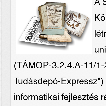
A S
Kö
lét
un
(TÁMOP-3.2.4.A-11/1-
Tudásdepó-Expressz") 
informatikai fejlesztés 