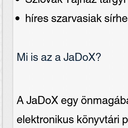
híres szarvasiak sírhe
Mi is az a JaDoX?
A JaDoX egy önmagában
elektronikus könyvtári