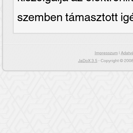
szemben támasztott ig
Impresszum
|
Adatvé
JaDoX 3.5
- Copyright © 2008