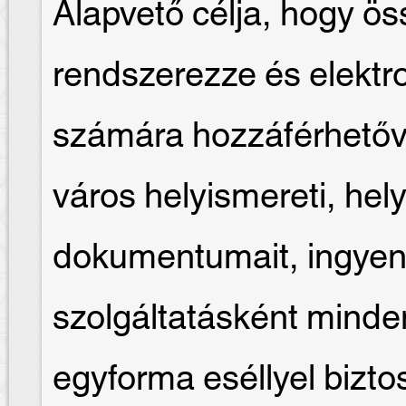
Alapvető célja, hogy ös
rendszerezze és elektr
számára hozzáférhetőv
város helyismereti, hely
dokumentumait, ingyen
szolgáltatásként mind
egyforma eséllyel biztosí