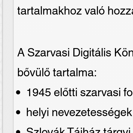
tartalmakhoz való hozz
A Szarvasi Digitális Kö
bővülő tartalma:
1945 előtti szarvasi fo
helyi nevezetessége
Szlovák Tájház tárgyi