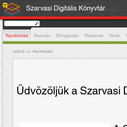
Szarvasi Digitális Könyvtár
Kezdőoldal
Keresés
Böngészés
Partnerek
Hírek
JaDoX
>>
Kezdőoldal
Üdvözöljük a Szarvasi D