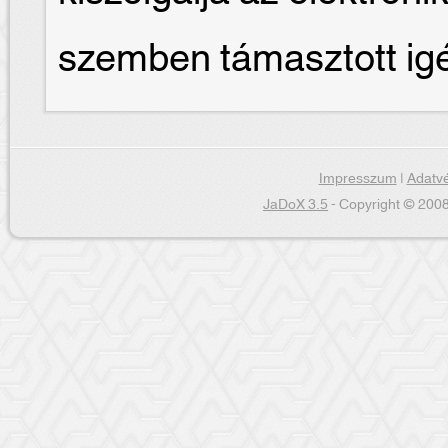
szemben támasztott ig
Impresszum
|
Adatvé
JaDoX 3.5
- Copyright © 2008