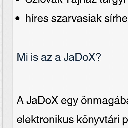
híres szarvasiak sírhe
Mi is az a JaDoX?
A JaDoX egy önmagában
elektronikus könyvtári