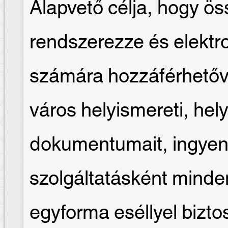
Alapvető célja, hogy ös
rendszerezze és elektr
számára hozzáférhetőv
város helyismereti, hely
dokumentumait, ingyen
szolgáltatásként mind
egyforma eséllyel biztosí