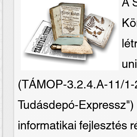
A S
Kö
lét
un
(TÁMOP-3.2.4.A-11/1-
Tudásdepó-Expressz") 
informatikai fejlesztés 