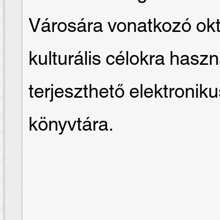
Városára vonatkozó okt
kulturális célokra hasz
terjeszthető elektron
könyvtára.