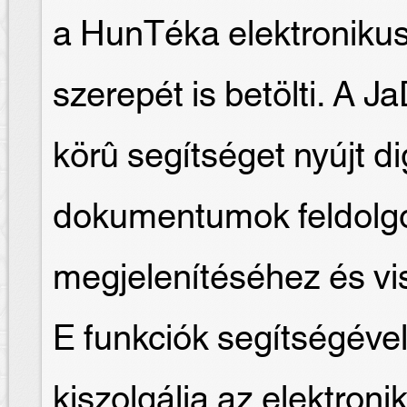
a HunTéka elektroniku
szerepét is betölti. A J
körû segítséget nyújt dig
dokumentumok feldolgo
megjelenítéséhez és v
E funkciók segítségével
kiszolgálja az elektroni