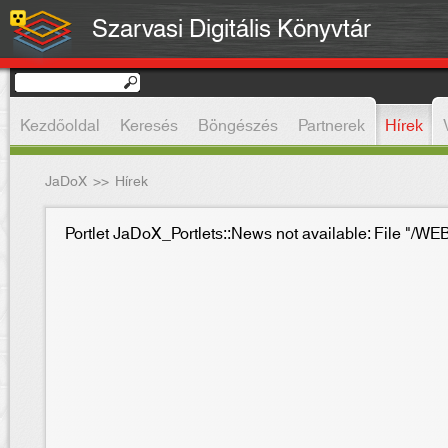
Szarvasi Digitális Könyvtár
Kezdőoldal
Keresés
Böngészés
Partnerek
Hírek
JaDoX
>>
Hírek
Portlet JaDoX_Portlets::News not available: File "/WE