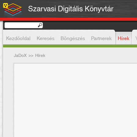
Szarvasi Digitális Könyvtár
Kezdőoldal
Keresés
Böngészés
Partnerek
Hírek
JaDoX
>>
Hírek