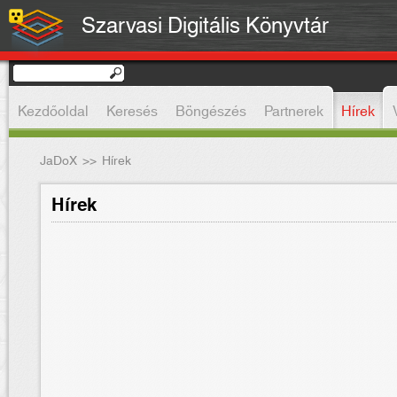
Szarvasi Digitális Könyvtár
Kezdőoldal
Keresés
Böngészés
Partnerek
Hírek
JaDoX
>>
Hírek
Hírek