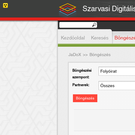
Szarvasi Digitál
Kezdőoldal
Keresés
Böngész
JaDoX
>>
Böngészés
Böngészési
szempont:
Partnerek:
Böngészés