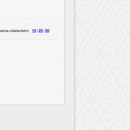
záma oldalanként:
10
|
25
|
50