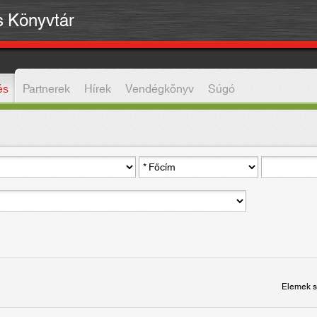
is Könyvtár
és
Partnerek
Hírek
Vendégkönyv
Súgó
Elemek s