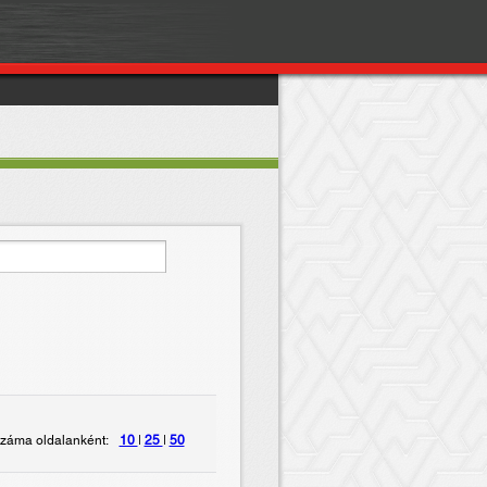
záma oldalanként:
10
|
25
|
50