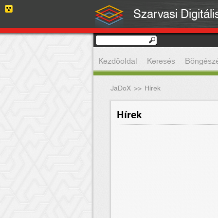
Szarvasi Digitál
Kezdőoldal
Keresés
Böngész
JaDoX
>>
Hírek
Hírek