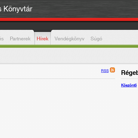
is Könyvtár
és
Partnerek
Hírek
Vendégkönyv
Súgó
RSS
Régeb
Köszöntő