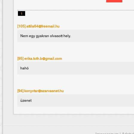
1
[105] attila64@freemail.hu
Nem egy gyakran olvasott hely.
[95] erika.toth.b@gmail.com
hahó
[94] konyvtar@szarvasnet.hu
üzenet