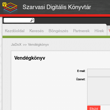
Szarvasi Digitális Könyvtár
Kezdőoldal
Keresés
Böngészés
Partnerek
Hírek
JaDoX
>>
Vendégkönyv
Vendégkönyv
E-mail:
Üzenet: