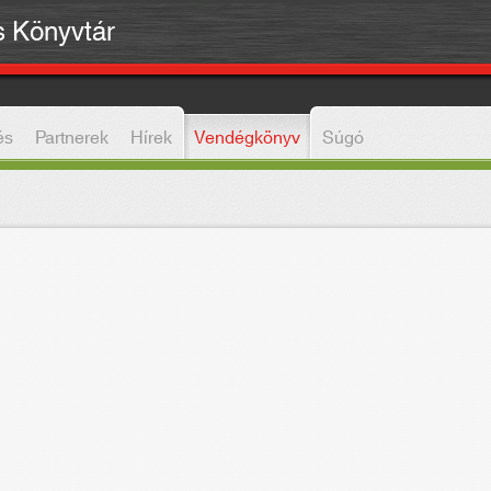
is Könyvtár
és
Partnerek
Hírek
Vendégkönyv
Súgó