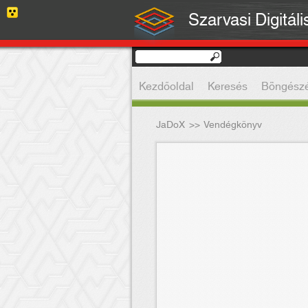
Szarvasi Digitál
Kezdőoldal
Keresés
Böngész
JaDoX
>>
Vendégkönyv