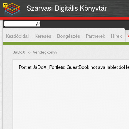
Szarvasi Digitális Könyvtár
Kezdőoldal
Keresés
Böngészés
Partnerek
Hírek
JaDoX
>>
Vendégkönyv
Portlet JaDoX_Portlets::GuestBook not available: do