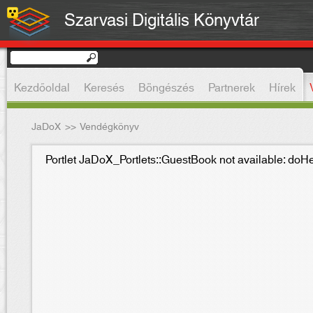
Szarvasi Digitális Könyvtár
Kezdőoldal
Keresés
Böngészés
Partnerek
Hírek
JaDoX
>>
Vendégkönyv
Portlet JaDoX_Portlets::GuestBook not available: do