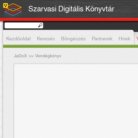
Szarvasi Digitális Könyvtár
Kezdőoldal
Keresés
Böngészés
Partnerek
Hírek
JaDoX
>>
Vendégkönyv