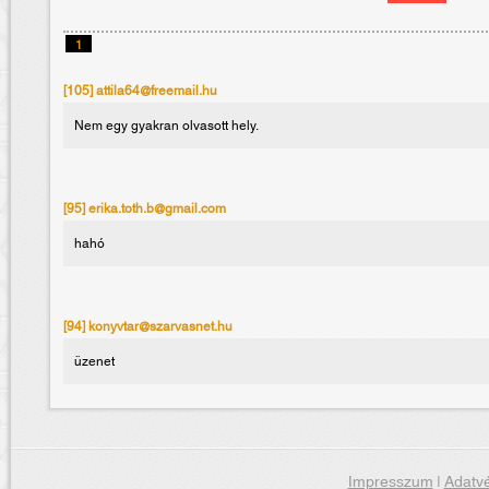
1
[105] attila64@freemail.hu
Nem egy gyakran olvasott hely.
[95] erika.toth.b@gmail.com
hahó
[94] konyvtar@szarvasnet.hu
üzenet
Impresszum
|
Adatvé