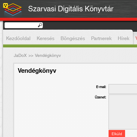
Szarvasi Digitális Könyvtár
Kezdőoldal
Keresés
Böngészés
Partnerek
Hírek
JaDoX
>>
Vendégkönyv
Vendégkönyv
E-mail:
Üzenet: