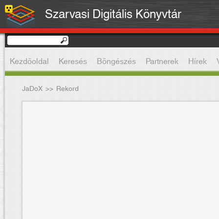
Szarvasi Digitális Könyvtár
Kezdőoldal
Keresés
Böngészés
Partnerek
Hírek
JaDoX
>>
Rekord