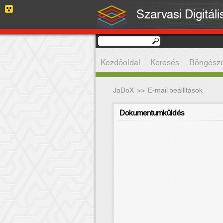
Szarvasi Digitál
Kezdőoldal
Keresés
Böngész
JaDoX
>>
E-mail beállítások
Dokumentumküldés