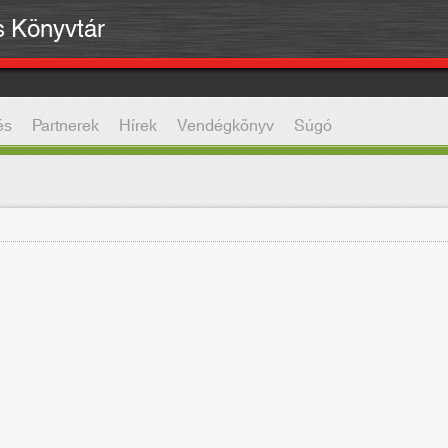
is Könyvtár
és
Partnerek
Hírek
Vendégkönyv
Súgó