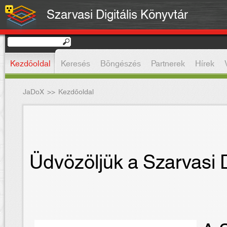
Szarvasi Digitális Könyvtár
Kezdőoldal
Keresés
Böngészés
Partnerek
Hírek
JaDoX
>>
Kezdőoldal
Üdvözöljük a Szarvasi D