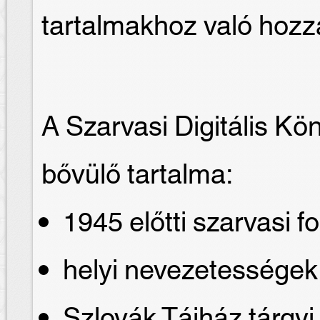
tartalmakhoz való hozz
A Szarvasi Digitális Kö
bővülő tartalma:
1945 előtti szarvasi fo
helyi nevezetessége
Szlovák Tájház tárgyi