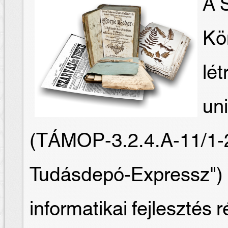
A S
Kö
lét
un
(TÁMOP-3.2.4.A-11/1-
Tudásdepó-Expressz") 
informatikai fejlesztés 