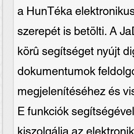
a HunTéka elektroniku
szerepét is betölti. A J
körû segítséget nyújt dig
dokumentumok feldolgo
megjelenítéséhez és v
E funkciók segítségével
kiszolgálja az elektroni