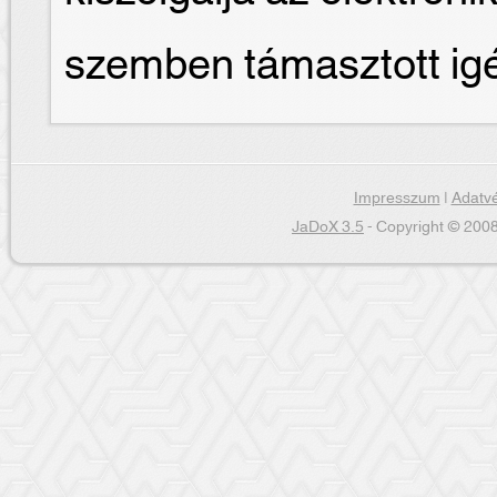
szemben támasztott ig
Impresszum
|
Adatvé
JaDoX 3.5
- Copyright © 2008