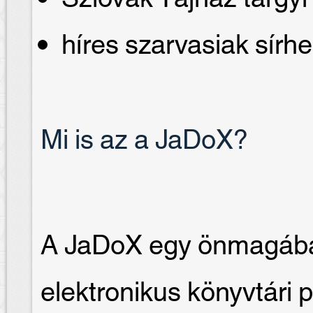
híres szarvasiak sírhe
Mi is az a JaDoX?
A JaDoX egy önmagában
elektronikus könyvtári