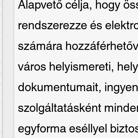
Alapvető célja, hogy ös
rendszerezze és elektr
számára hozzáférhetőv
város helyismereti, hely
dokumentumait, ingyen
szolgáltatásként mind
egyforma eséllyel biztosí