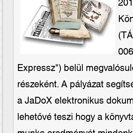
201
Kön
(TÁ
006
Expressz") belül megvalósuló
részeként. A pályázat segít
a JaDoX elektronikus dokum
lehetővé teszi hogy a könyvtá