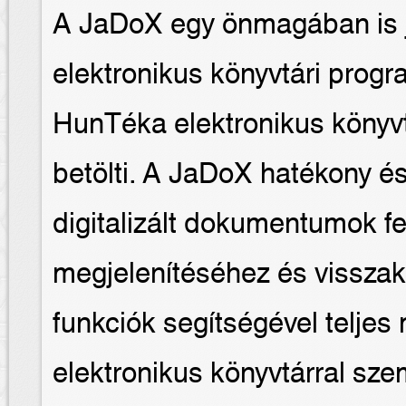
A JaDoX egy önmagában is j
elektronikus könyvtári prog
HunTéka elektronikus könyvt
betölti. A JaDoX hatékony és 
digitalizált dokumentumok f
megjelenítéséhez és vissza
funkciók segítségével teljes
elektronikus könyvtárral sz