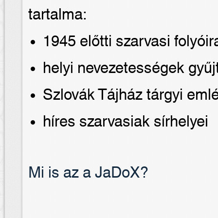
tartalma:
1945 előtti szarvasi folyóir
helyi nevezetességek gyű
Szlovák Tájház tárgyi eml
híres szarvasiak sírhelyei
Mi is az a JaDoX?