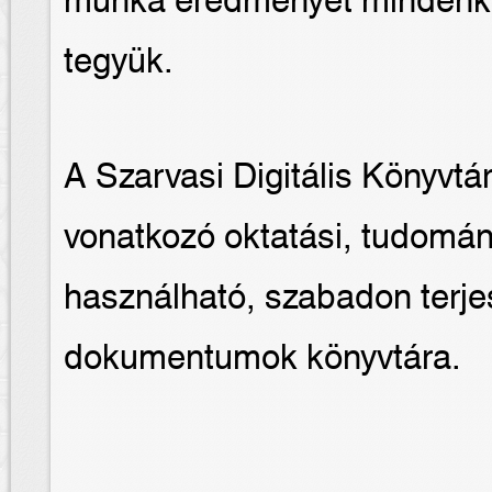
munka eredményét mindenki
tegyük.
A Szarvasi Digitális Könyvtá
vonatkozó oktatási, tudomány
használható, szabadon terje
dokumentumok könyvtára.