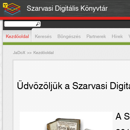
Szarvasi Digitális Könyvtár
Kezdőoldal
Keresés
Böngészés
Partnerek
Hírek
JaDoX
>>
Kezdőoldal
Üdvözöljük a Szarvasi Digit
A S