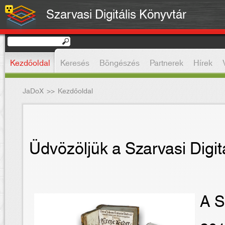
Szarvasi Digitális Könyvtár
Kezdőoldal
Keresés
Böngészés
Partnerek
Hírek
JaDoX
>>
Kezdőoldal
Üdvözöljük a Szarvasi Digit
A S