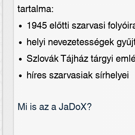
tartalma:
1945 előtti szarvasi folyóir
helyi nevezetességek gyű
Szlovák Tájház tárgyi eml
híres szarvasiak sírhelyei
Mi is az a JaDoX?