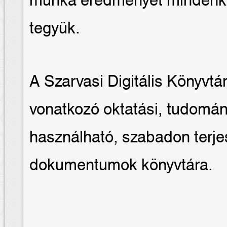
munka eredményét mindenki
tegyük.
A Szarvasi Digitális Könyvtá
vonatkozó oktatási, tudomány
használható, szabadon terje
dokumentumok könyvtára.