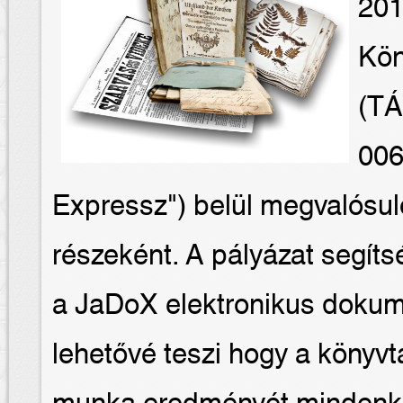
201
Kön
(TÁ
006
Expressz") belül megvalósuló
részeként. A pályázat segít
a JaDoX elektronikus dokum
lehetővé teszi hogy a könyvtá