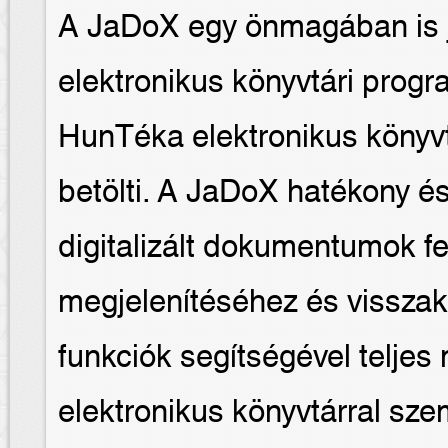
A JaDoX egy önmagában is j
elektronikus könyvtári prog
HunTéka elektronikus könyvt
betölti. A JaDoX hatékony és 
digitalizált dokumentumok f
megjelenítéséhez és vissza
funkciók segítségével teljes
elektronikus könyvtárral sz