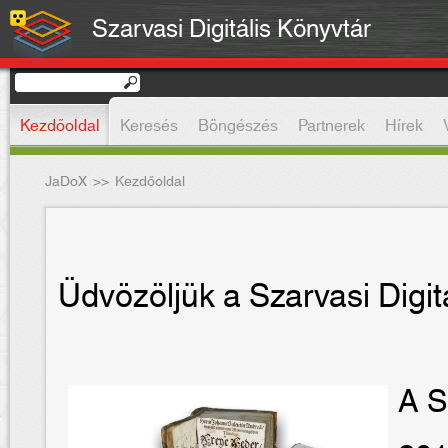
Szarvasi Digitális Könyvtár
Kezdőoldal
Keresés
Böngészés
Partnerek
Hírek
JaDoX
>>
Kezdőoldal
Üdvözöljük a Szarvasi Digit
A S