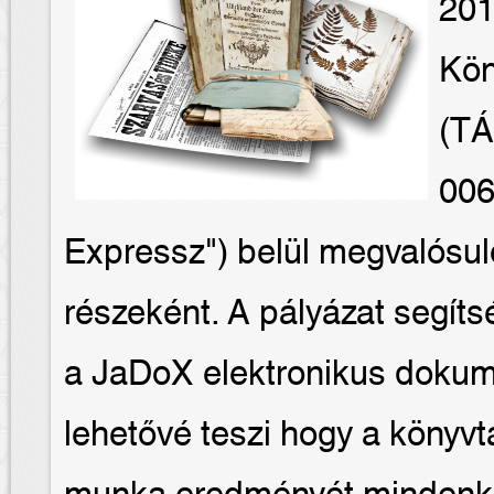
201
Kön
(TÁ
006
Expressz") belül megvalósuló
részeként. A pályázat segít
a JaDoX elektronikus dokum
lehetővé teszi hogy a könyvtá