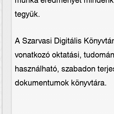
munka eredményét mindenki
tegyük.
A Szarvasi Digitális Könyvtá
vonatkozó oktatási, tudomány
használható, szabadon terje
dokumentumok könyvtára.