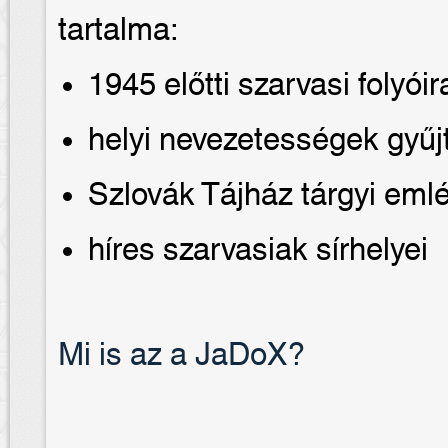
tartalma:
1945 előtti szarvasi folyóir
helyi nevezetességek gyű
Szlovák Tájház tárgyi eml
híres szarvasiak sírhelyei
Mi is az a JaDoX?