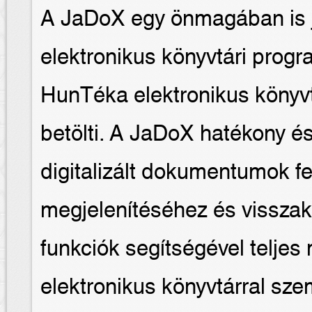
A JaDoX egy önmagában is j
elektronikus könyvtári prog
HunTéka elektronikus könyvt
betölti. A JaDoX hatékony és 
digitalizált dokumentumok f
megjelenítéséhez és vissza
funkciók segítségével teljes
elektronikus könyvtárral sz