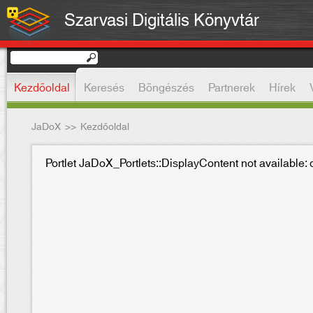
Szarvasi Digitális Könyvtár
Kezdőoldal
Keresés
Böngészés
Partnerek
Hírek
JaDoX
>>
Kezdőoldal
Portlet JaDoX_Portlets::DisplayContent not available