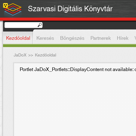
Szarvasi Digitális Könyvtár
Kezdőoldal
Keresés
Böngészés
Partnerek
Hírek
JaDoX
>>
Kezdőoldal
Portlet JaDoX_Portlets::DisplayContent not available