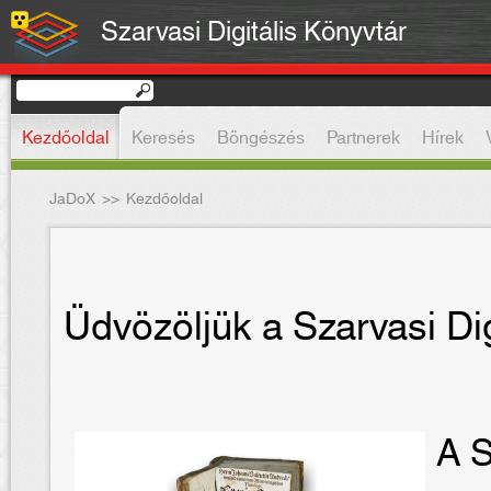
Szarvasi Digitális Könyvtár
Kezdőoldal
Keresés
Böngészés
Partnerek
Hírek
JaDoX
>>
Kezdőoldal
Üdvözöljük a Szarvasi Dig
A S