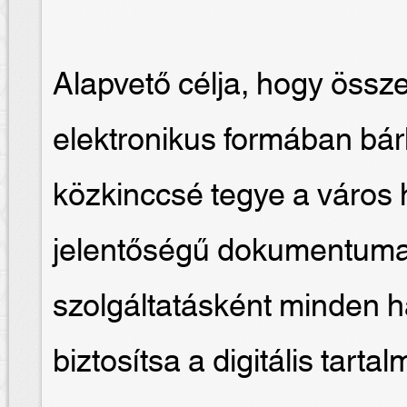
Alapvető célja, hogy össz
elektronikus formában bá
közkinccsé tegye a város h
jelentőségű dokumentumai
szolgáltatásként minden h
biztosítsa a digitális tart