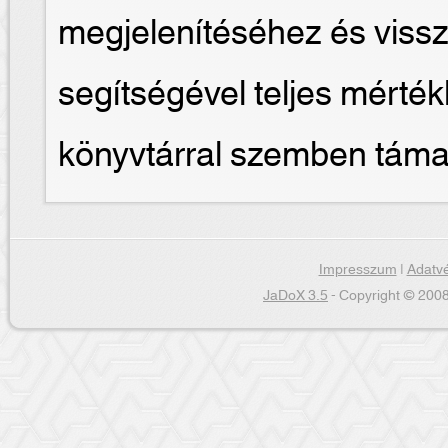
megjelenítéséhez és viss
segítségével teljes mérték
könyvtárral szemben támas
Impresszum
|
Adatvé
JaDoX 3.5
- Copyright © 2008