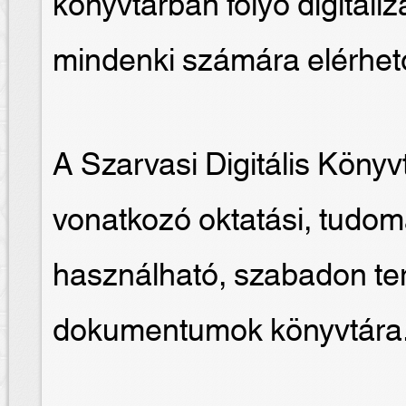
könyvtárban folyó digital
mindenki számára elérhet
A Szarvasi Digitális Köny
vonatkozó oktatási, tudomá
használható, szabadon ter
dokumentumok könyvtára