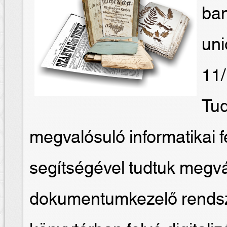
ban
uni
11/
Tud
megvalósuló informatikai f
segítségével tudtuk megvá
dokumentumkezelő rendsze