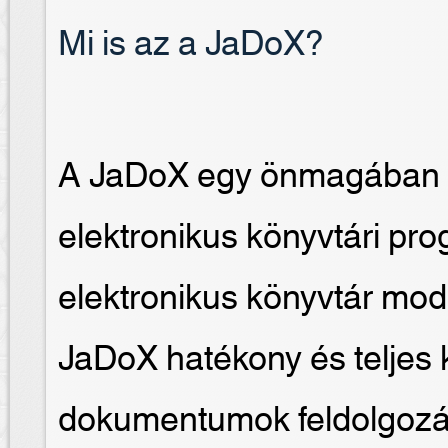
Mi is az a JaDoX?
A JaDoX egy önmagában is
elektronikus könyvtári p
elektronikus könyvtár modu
JaDoX hatékony és teljes kö
dokumentumok feldolgozá