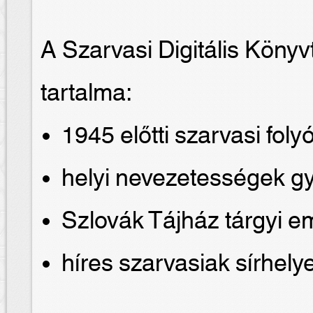
A Szarvasi Digitális Köny
tartalma:
1945 előtti szarvasi foly
helyi nevezetességek g
Szlovák Tájház tárgyi e
híres szarvasiak sírhelye