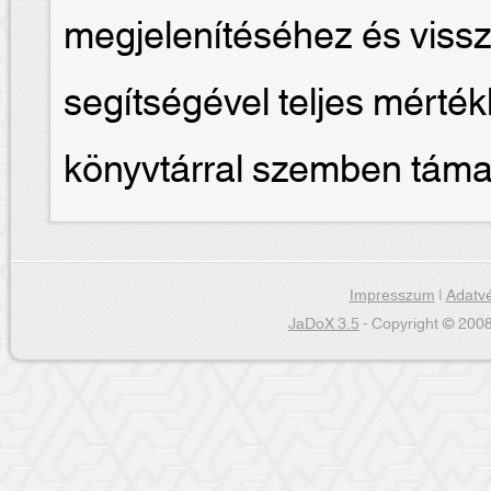
megjelenítéséhez és viss
segítségével teljes mérték
könyvtárral szemben támas
Impresszum
|
Adatvé
JaDoX 3.5
- Copyright © 2008