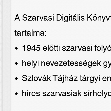
A Szarvasi Digitális Köny
tartalma:
1945 előtti szarvasi foly
helyi nevezetességek g
Szlovák Tájház tárgyi e
híres szarvasiak sírhelye