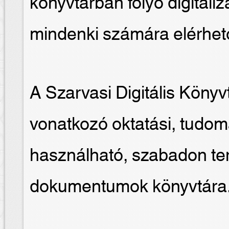
könyvtárban folyó digital
mindenki számára elérhet
A Szarvasi Digitális Köny
vonatkozó oktatási, tudomá
használható, szabadon ter
dokumentumok könyvtára