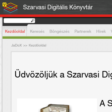
Szarvasi Digitális Könyvtár
Kezdőoldal
Keresés
Böngészés
Partnerek
Hírek
JaDoX
>>
Kezdőoldal
Üdvözöljük a Szarvasi Dig
A S