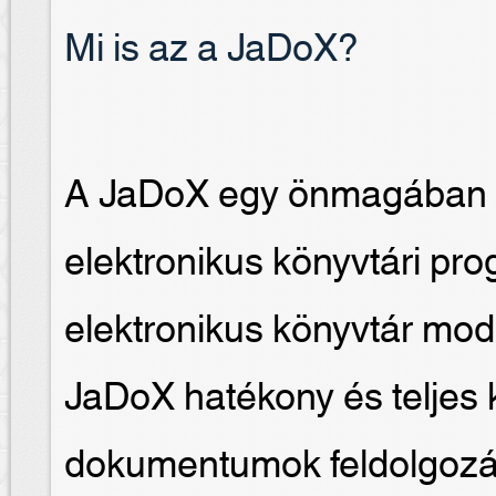
Mi is az a JaDoX?
A JaDoX egy önmagában is
elektronikus könyvtári p
elektronikus könyvtár modu
JaDoX hatékony és teljes kö
dokumentumok feldolgozá