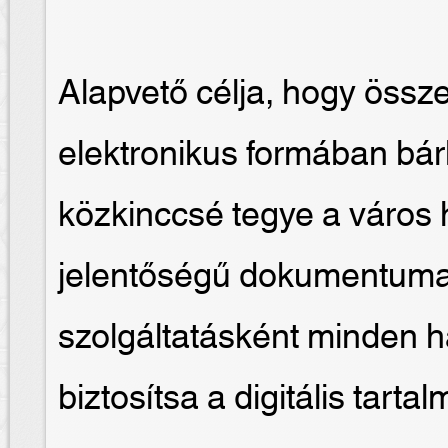
Alapvető célja, hogy össz
elektronikus formában bá
közkinccsé tegye a város h
jelentőségű dokumentumai
szolgáltatásként minden h
biztosítsa a digitális tart