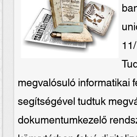
ban
uni
11/
Tud
megvalósuló informatikai f
segítségével tudtuk megvá
dokumentumkezelő rendsze