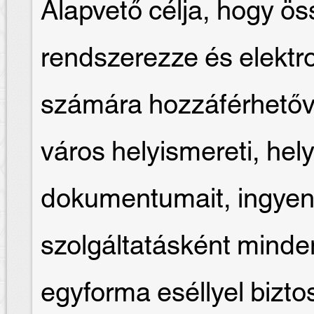
Alapvető célja, hogy ös
rendszerezze és elektr
számára hozzáférhetőv
város helyismereti, hely
dokumentumait, ingyen
szolgáltatásként mind
egyforma eséllyel biztosí