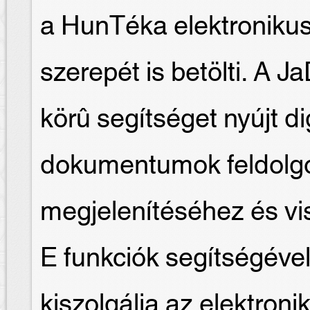
a HunTéka elektroniku
szerepét is betölti. A J
körû segítséget nyújt dig
dokumentumok feldolgo
megjelenítéséhez és v
E funkciók segítségével
kiszolgálja az elektroni