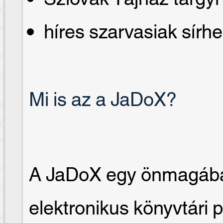
híres szarvasiak sírhe
Mi is az a JaDoX?
A JaDoX egy önmagában
elektronikus könyvtári