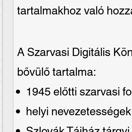
tartalmakhoz való hozz
A Szarvasi Digitális Kö
bővülő tartalma:
1945 előtti szarvasi fo
helyi nevezetessége
Szlovák Tájház tárgyi