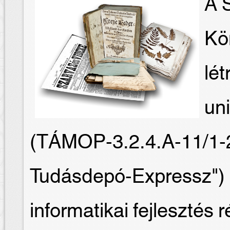
A S
Kö
lét
un
(TÁMOP-3.2.4.A-11/1-
Tudásdepó-Expressz") 
informatikai fejlesztés 