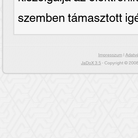
szemben támasztott ig
Impresszum
|
Adatvé
JaDoX 3.5
- Copyright © 2008