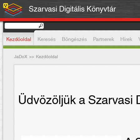
Szarvasi Digitális Könyvtár
Kezdőoldal
Keresés
Böngészés
Partnerek
Hírek
JaDoX
>>
Kezdőoldal
Üdvözöljük a Szarvasi D