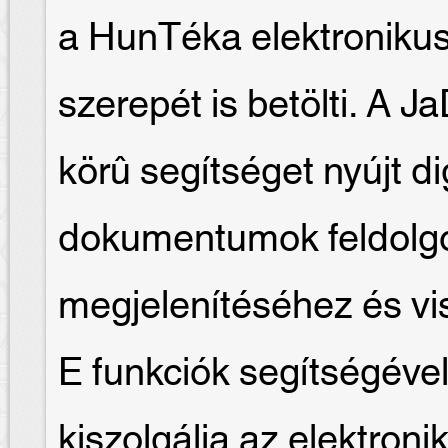
a HunTéka elektroniku
szerepét is betölti. A J
körû segítséget nyújt dig
dokumentumok feldolgo
megjelenítéséhez és v
E funkciók segítségével
kiszolgálja az elektroni