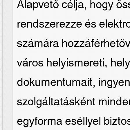
Alapvető célja, hogy ös
rendszerezze és elektr
számára hozzáférhetőv
város helyismereti, hely
dokumentumait, ingyen
szolgáltatásként mind
egyforma eséllyel biztosí