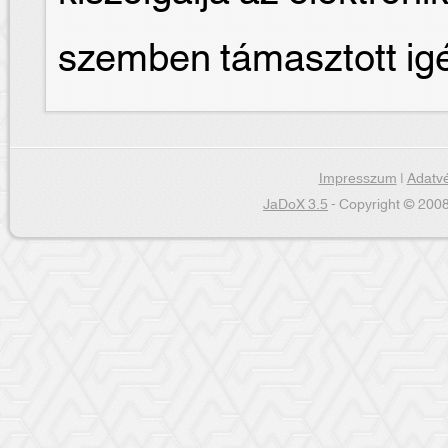
szemben támasztott ig
Impresszum
|
Adatvé
JaDoX 3.5
- Copyright © 2008