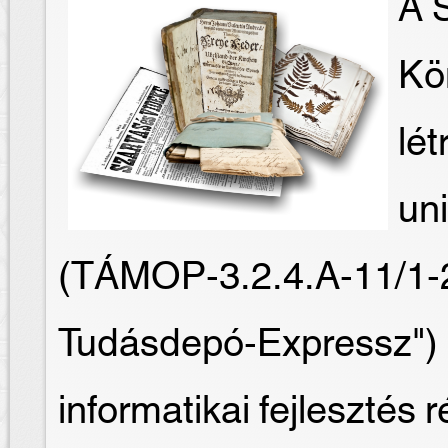
A S
Kö
lét
un
(TÁMOP-3.2.4.A-11/1-
Tudásdepó-Expressz") 
informatikai fejlesztés 