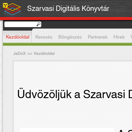
Szarvasi Digitális Könyvtár
Kezdőoldal
Keresés
Böngészés
Partnerek
Hírek
JaDoX
>>
Kezdőoldal
Üdvözöljük a Szarvasi D