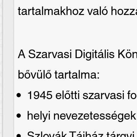
tartalmakhoz való hozz
A Szarvasi Digitális Kö
bővülő tartalma:
1945 előtti szarvasi fo
helyi nevezetessége
Szlovák Tájház tárgyi