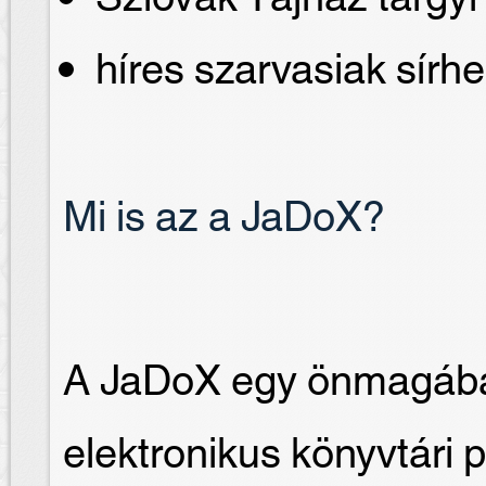
híres szarvasiak sírhe
Mi is az a JaDoX?
A JaDoX egy önmagában
elektronikus könyvtári