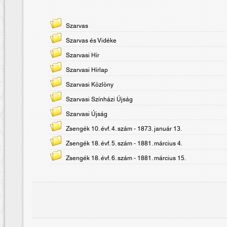
Szarvas
Szarvas és Vidéke
Szarvasi Hír
Szarvasi Hírlap
Szarvasi Közlöny
Szarvasi Színházi Újság
Szarvasi Újság
Zsengék 10. évf. 4. szám - 1873. január 13.
Zsengék 18. évf. 5. szám - 1881. március 4.
Zsengék 18. évf. 6. szám - 1881. március 15.