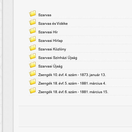
Szarvas
Szarvas és Vidéke
Szarvasi Hír
Szarvasi Hírlap
Szarvasi Közlöny
Szarvasi Színházi Újság
Szarvasi Újság
Zsengék 10. évf. 4. szám - 1873. január 13.
Zsengék 18. évf. 5. szám - 1881. március 4.
Zsengék 18. évf. 6. szám - 1881. március 15.