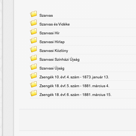
Szarvas
Szarvas és Vidéke
Szarvasi Hír
Szarvasi Hírlap
Szarvasi Közlöny
Szarvasi Színházi Újság
Szarvasi Újság
Zsengék 10. évf. 4. szám - 1873. január 13.
Zsengék 18. évf. 5. szám - 1881. március 4.
Zsengék 18. évf. 6. szám - 1881. március 15.