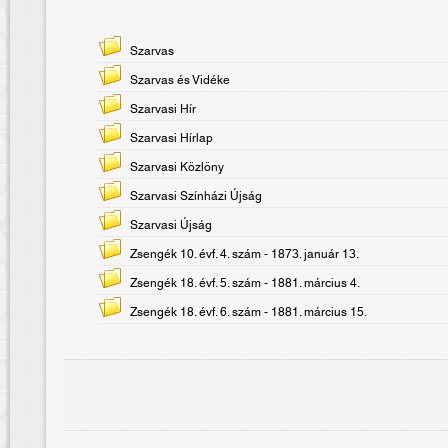
Szarvas
Szarvas és Vidéke
Szarvasi Hír
Szarvasi Hírlap
Szarvasi Közlöny
Szarvasi Színházi Újság
Szarvasi Újság
Zsengék 10. évf. 4. szám - 1873. január 13.
Zsengék 18. évf. 5. szám - 1881. március 4.
Zsengék 18. évf. 6. szám - 1881. március 15.