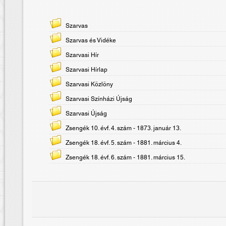
Szarvas
Szarvas és Vidéke
Szarvasi Hír
Szarvasi Hírlap
Szarvasi Közlöny
Szarvasi Színházi Újság
Szarvasi Újság
Zsengék 10. évf. 4. szám - 1873. január 13.
Zsengék 18. évf. 5. szám - 1881. március 4.
Zsengék 18. évf. 6. szám - 1881. március 15.