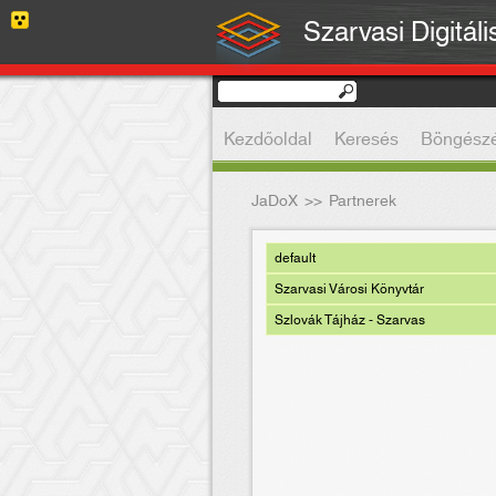
Szarvasi Digitál
Kezdőoldal
Keresés
Böngész
JaDoX
>>
Partnerek
default
Szarvasi Városi Könyvtár
Szlovák Tájház - Szarvas