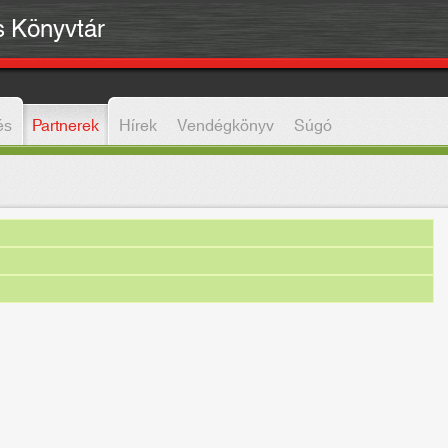
is Könyvtár
és
Partnerek
Hírek
Vendégkönyv
Súgó