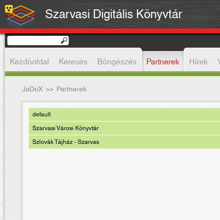
Szarvasi Digitális Könyvtár
Kezdőoldal
Keresés
Böngészés
Partnerek
Hírek
JaDoX
>>
Partnerek
default
Szarvasi Városi Könyvtár
Szlovák Tájház - Szarvas