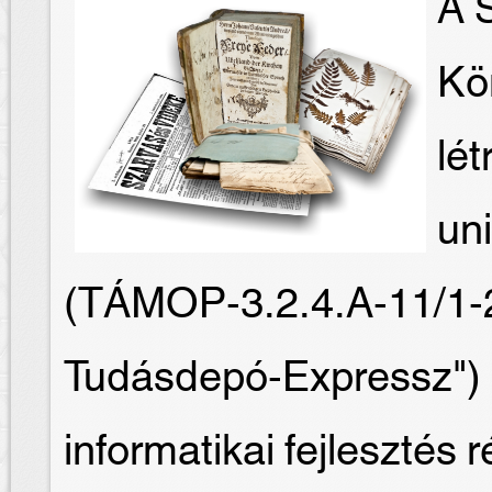
A S
Kö
lét
un
(TÁMOP-3.2.4.A-11/1-
Tudásdepó-Expressz") 
informatikai fejlesztés 