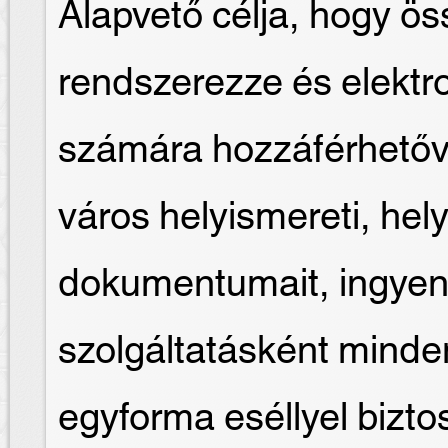
Alapvető célja, hogy ös
rendszerezze és elektr
számára hozzáférhetőv
város helyismereti, hely
dokumentumait, ingyen
szolgáltatásként mind
egyforma eséllyel biztosí