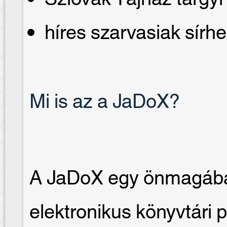
híres szarvasiak sírhe
Mi is az a JaDoX?
A JaDoX egy önmagában
elektronikus könyvtári