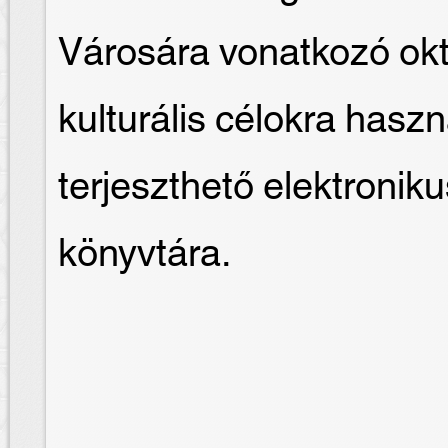
Városára vonatkozó okt
kulturális célokra hasz
terjeszthető elektron
könyvtára.