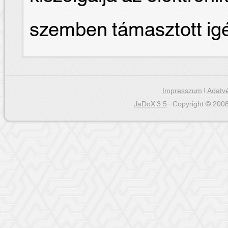
szemben támasztott ig
Impresszum
|
Adatvé
JaDoX 3.5
- Copyright © 2008