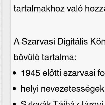
tartalmakhoz való hozz
A Szarvasi Digitális Kö
bővülő tartalma:
1945 előtti szarvasi fo
helyi nevezetessége
Szlovák Tájház tárgyi