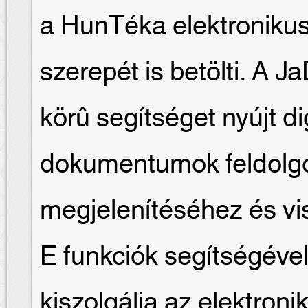
a HunTéka elektroniku
szerepét is betölti. A J
körû segítséget nyújt dig
dokumentumok feldolgo
megjelenítéséhez és v
E funkciók segítségével
kiszolgálja az elektroni