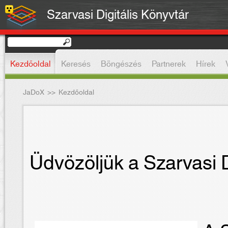
Szarvasi Digitális Könyvtár
Kezdőoldal
Keresés
Böngészés
Partnerek
Hírek
JaDoX
>>
Kezdőoldal
Üdvözöljük a Szarvasi D