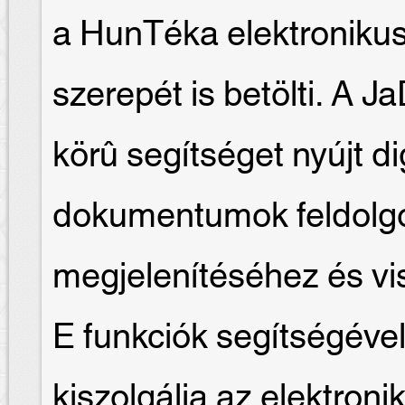
a HunTéka elektroniku
szerepét is betölti. A J
körû segítséget nyújt dig
dokumentumok feldolgo
megjelenítéséhez és v
E funkciók segítségével
kiszolgálja az elektroni