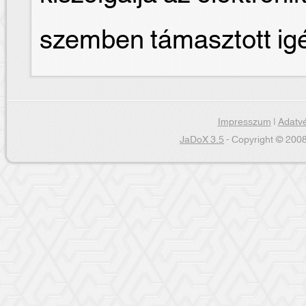
szemben támasztott ig
Impresszum
|
Adatvé
JaDoX 3.5
- Copyright © 2008