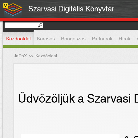
Szarvasi Digitális Könyvtár
Kezdőoldal
Keresés
Böngészés
Partnerek
Hírek
JaDoX
>>
Kezdőoldal
Üdvözöljük a Szarvasi D