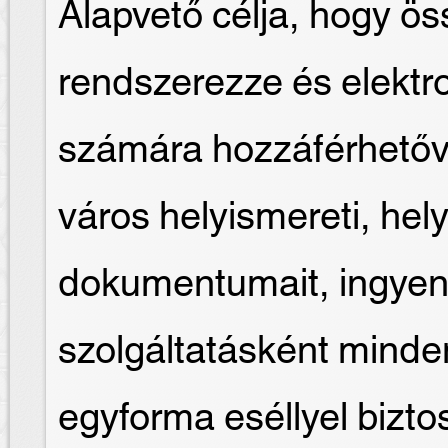
Alapvető célja, hogy ös
rendszerezze és elektr
számára hozzáférhetőv
város helyismereti, hely
dokumentumait, ingyen
szolgáltatásként mind
egyforma eséllyel biztosí