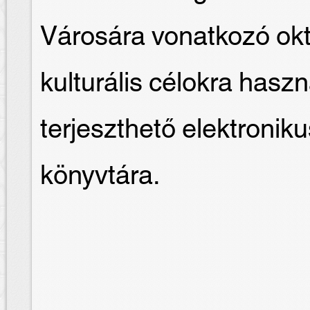
Városára vonatkozó okt
kulturális célokra hasz
terjeszthető elektron
könyvtára.