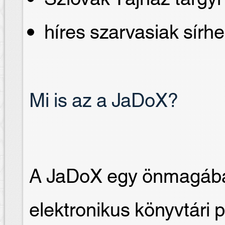
híres szarvasiak sírhe
Mi is az a JaDoX?
A JaDoX egy önmagában
elektronikus könyvtári