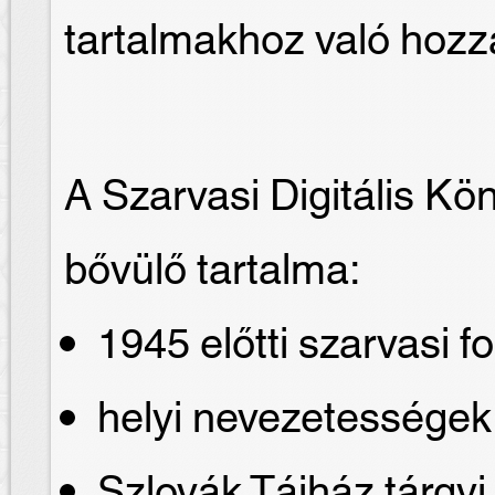
tartalmakhoz való hozz
A Szarvasi Digitális Kö
bővülő tartalma:
1945 előtti szarvasi fo
helyi nevezetessége
Szlovák Tájház tárgyi