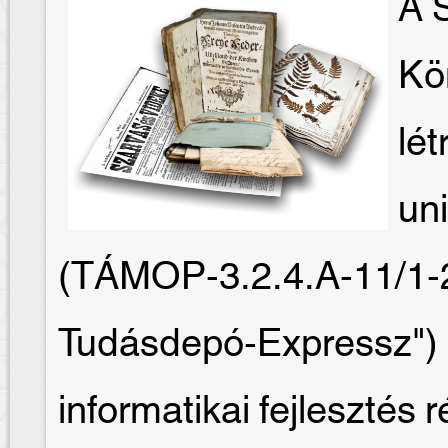
A S
Kö
lét
un
(TÁMOP-3.2.4.A-11/1-
Tudásdepó-Expressz") 
informatikai fejlesztés 