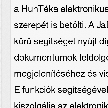
a HunTéka elektroniku
szerepét is betölti. A J
körû segítséget nyújt dig
dokumentumok feldolgo
megjelenítéséhez és v
E funkciók segítségével
kiszolgálja az elektroni