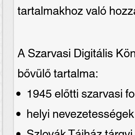
tartalmakhoz való hozz
A Szarvasi Digitális Kö
bővülő tartalma:
1945 előtti szarvasi fo
helyi nevezetessége
Szlovák Tájház tárgyi