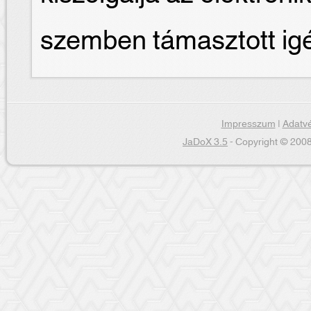
szemben támasztott ig
Impresszum
|
Adatvé
JaDoX 3.5
- Copyright © 2008