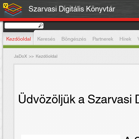
Szarvasi Digitális Könyvtár
Kezdőoldal
Keresés
Böngészés
Partnerek
Hírek
JaDoX
>>
Kezdőoldal
Üdvözöljük a Szarvasi D