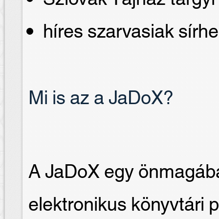
híres szarvasiak sírhe
Mi is az a JaDoX?
A JaDoX egy önmagában
elektronikus könyvtári