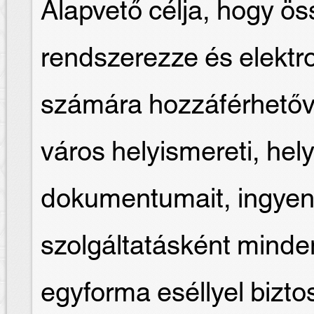
Alapvető célja, hogy ös
rendszerezze és elektr
számára hozzáférhetőv
város helyismereti, hely
dokumentumait, ingyen
szolgáltatásként mind
egyforma eséllyel biztosí