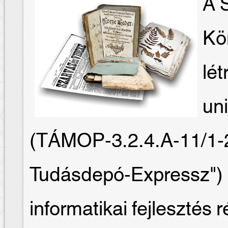
A S
Kö
lét
un
(TÁMOP-3.2.4.A-11/1-
Tudásdepó-Expressz") 
informatikai fejlesztés 