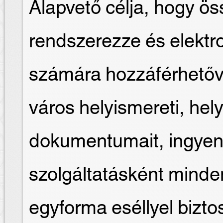
Alapvető célja, hogy ös
rendszerezze és elektr
számára hozzáférhetőv
város helyismereti, hely
dokumentumait, ingyen
szolgáltatásként mind
egyforma eséllyel biztosí