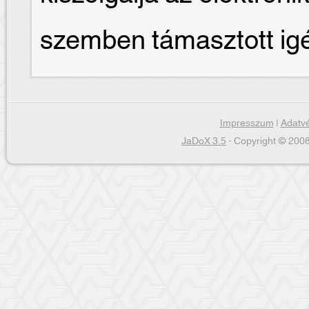
szemben támasztott ig
Impresszum
|
Adatvé
JaDoX 3.5
- Copyright © 2008