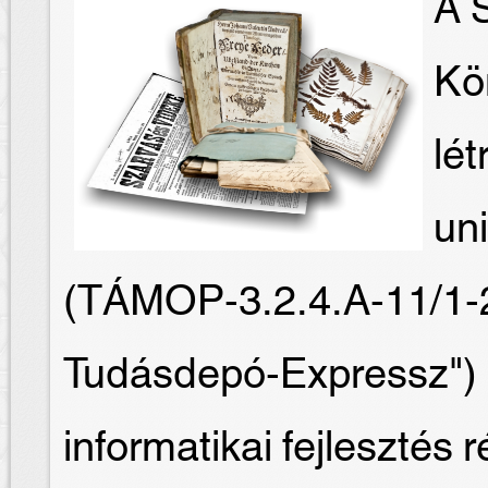
A S
Kö
lét
un
(TÁMOP-3.2.4.A-11/1-
Tudásdepó-Expressz") 
informatikai fejlesztés 