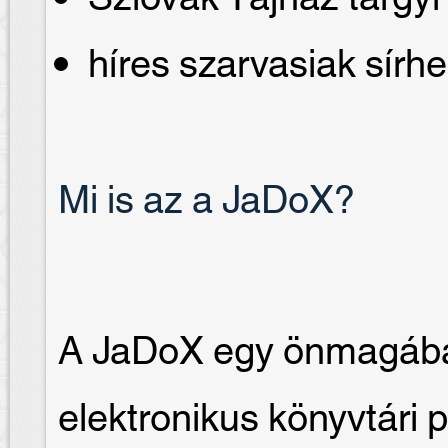
híres szarvasiak sírhe
Mi is az a JaDoX?
A JaDoX egy önmagában
elektronikus könyvtári