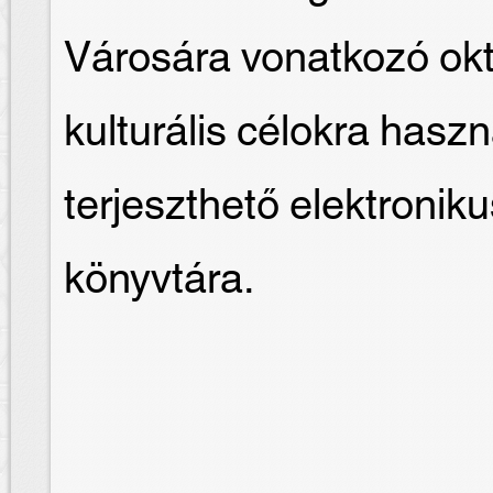
Városára vonatkozó okt
kulturális célokra hasz
terjeszthető elektron
könyvtára.