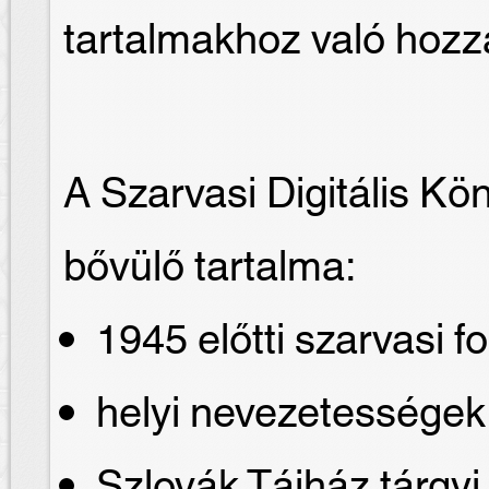
tartalmakhoz való hozz
A Szarvasi Digitális Kö
bővülő tartalma:
1945 előtti szarvasi fo
helyi nevezetessége
Szlovák Tájház tárgyi