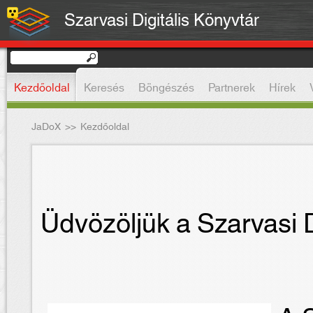
Szarvasi Digitális Könyvtár
Kezdőoldal
Keresés
Böngészés
Partnerek
Hírek
JaDoX
>>
Kezdőoldal
Üdvözöljük a Szarvasi D