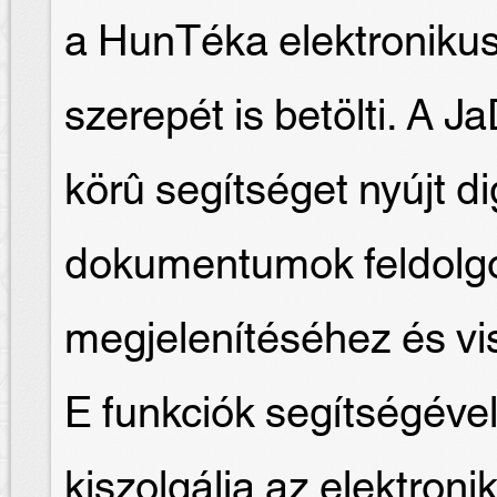
a HunTéka elektroniku
szerepét is betölti. A J
körû segítséget nyújt dig
dokumentumok feldolgo
megjelenítéséhez és v
E funkciók segítségével
kiszolgálja az elektroni