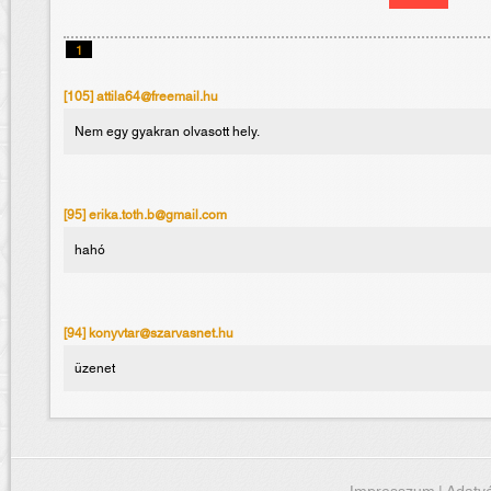
1
[105] attila64@freemail.hu
Nem egy gyakran olvasott hely.
[95] erika.toth.b@gmail.com
hahó
[94] konyvtar@szarvasnet.hu
üzenet