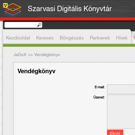
Szarvasi Digitális Könyvtár
Kezdőoldal
Keresés
Böngészés
Partnerek
Hírek
JaDoX
>>
Vendégkönyv
Vendégkönyv
E-mail:
Üzenet: