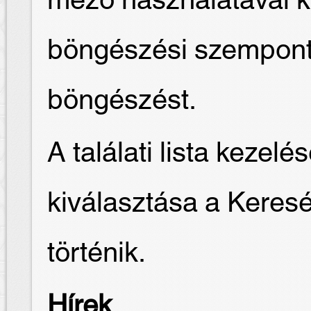
mező használatával k
böngészési szempontot
böngészést.
A találati lista keze
kiválasztása a Keres
történik.
Hírek