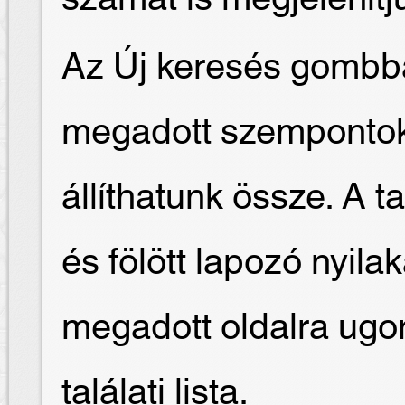
Az Új keresés gombba
megadott szempontok 
állíthatunk össze. A t
és fölött lapozó nyilak
megadott oldalra ugor
találati lista.