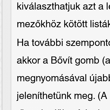
kiválaszthatjuk azt a l
mezőkhöz kötött listák
Ha további szemponto
akkor a Bővít gomb (a
megnyomásával újab
jeleníthetünk meg. (A