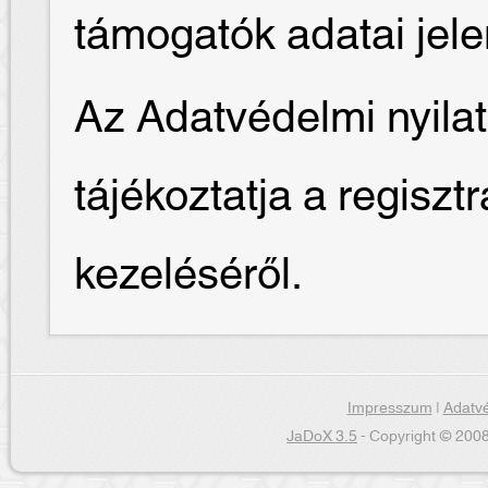
támogatók adatai jel
Az Adatvédelmi nyilat
tájékoztatja a regiszt
kezeléséről.
Impresszum
|
Adatvé
JaDoX 3.5
- Copyright © 2008