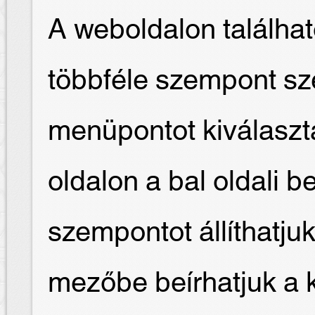
A weboldalon találha
többféle szempont sze
menüpontot kiválaszt
oldalon a bal oldali b
szempontot állíthatjuk
mezőbe beírhatjuk a 