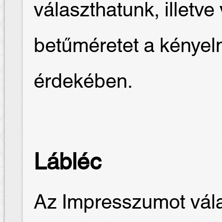
választhatunk, illetve
betűméretet a kénye
érdekében.
Lábléc
Az Impresszumot vála