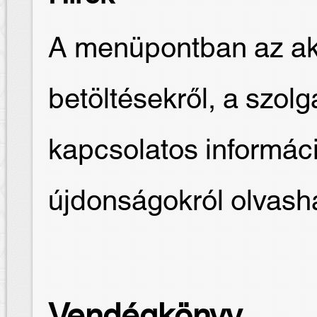
A menüpontban az akt
betöltésekről, a szolg
kapcsolatos informác
újdonságokról olvash