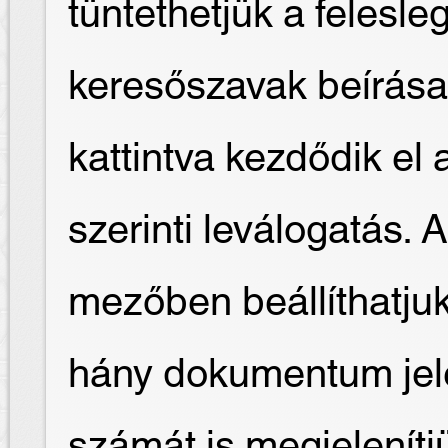
tüntethetjük a felesl
keresőszavak beírása
kattintva kezdődik e
szerinti leválogatás. 
mezőben beállíthatjuk
hány dokumentum jele
számát is megjelenítj