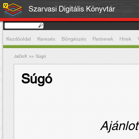
Szarvasi Digitális Könyvtár
Kezdőoldal
Keresés
Böngészés
Partnerek
Hírek
JaDoX
>>
Súgó
Súgó
Ajánlot