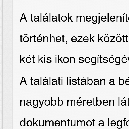
A találatok megjelení
történhet, ezek közöt
két kis ikon segítségé
A találati listában a 
nagyobb méretben láth
dokumentumot a legfo