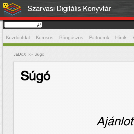
Szarvasi Digitális Könyvtár
Kezdőoldal
Keresés
Böngészés
Partnerek
Hírek
JaDoX
>>
Súgó
Súgó
Ajánlot