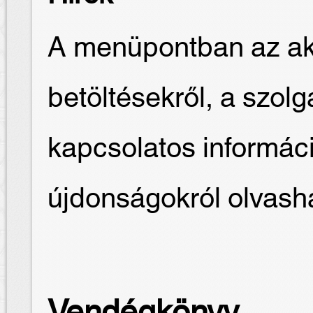
A menüpontban az akt
betöltésekről, a szolg
kapcsolatos informác
újdonságokról olvash