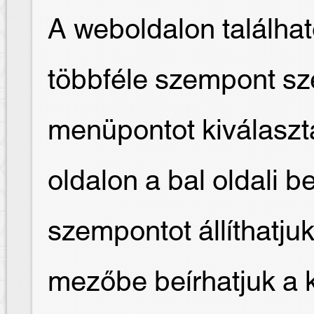
A weboldalon találha
többféle szempont sze
menüpontot kiválaszt
oldalon a bal oldali b
szempontot állíthatjuk
mezőbe beírhatjuk a 