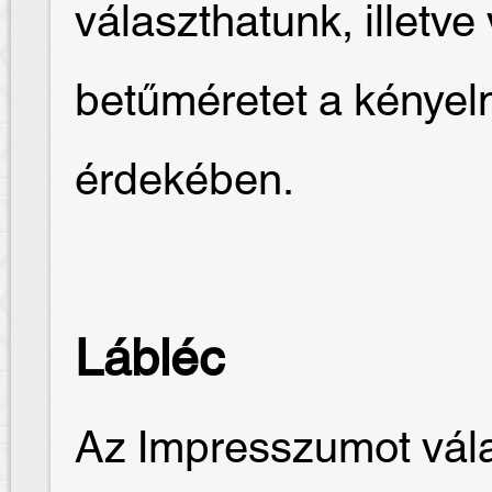
választhatunk, illetve
betűméretet a kénye
érdekében.
Lábléc
Az Impresszumot vála