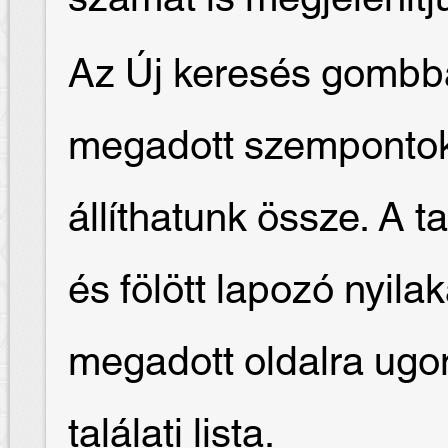
Az Új keresés gombba
megadott szempontok 
állíthatunk össze. A t
és fölött lapozó nyilak
megadott oldalra ugor
találati lista.