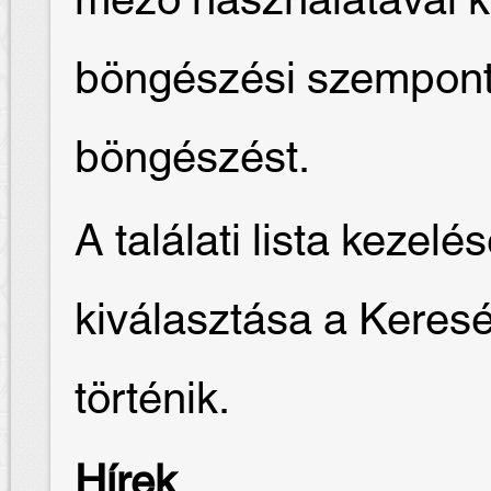
mező használatával k
böngészési szempontot
böngészést.
A találati lista keze
kiválasztása a Keres
történik.
Hírek