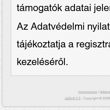
támogatók adatai jel
Az Adatvédelmi nyilat
tájékoztatja a regiszt
kezeléséről.
Impresszum
|
Adatvé
JaDoX 3.5
- Copyright © 2008