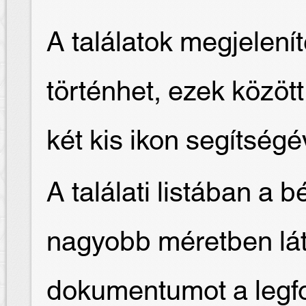
A találatok megjelení
történhet, ezek közöt
két kis ikon segítségé
A találati listában a 
nagyobb méretben láth
dokumentumot a legfo