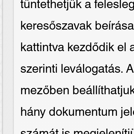
tüntethetjük a felesl
keresőszavak beírása
kattintva kezdődik e
szerinti leválogatás. 
mezőben beállíthatjuk
hány dokumentum jele
számát is megjelenítj