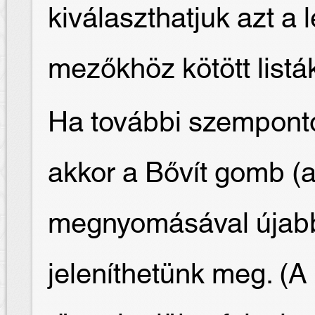
kiválaszthatjuk azt a l
mezőkhöz kötött listák
Ha további szemponto
akkor a Bővít gomb (a
megnyomásával újab
jeleníthetünk meg. (A