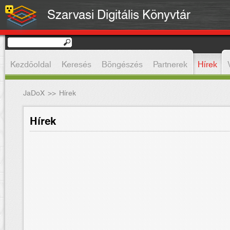
Szarvasi Digitális Könyvtár
Kezdőoldal
Keresés
Böngészés
Partnerek
Hírek
JaDoX
>>
Hírek
Hírek