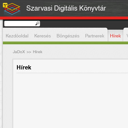
Szarvasi Digitális Könyvtár
Kezdőoldal
Keresés
Böngészés
Partnerek
Hírek
JaDoX
>>
Hírek
Hírek