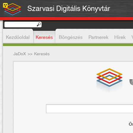
Szarvasi Digitális Könyvtár
Kezdőoldal
Keresés
Böngészés
Partnerek
Hírek
JaDoX
>>
Keresés
Ös