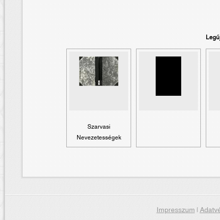
Legú
Szarvasi
Nevezetességek
Impresszum
|
Adatvé