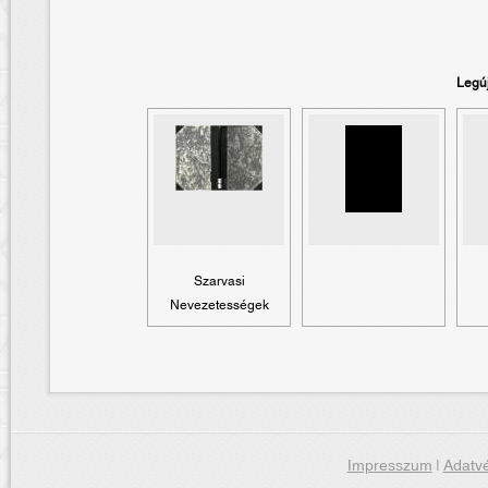
Legú
Szarvasi
Nevezetességek
Impresszum
|
Adatvé