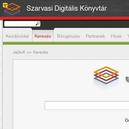
Szarvasi Digitális Könyvtár
Kezdőoldal
Keresés
Böngészés
Partnerek
Hírek
JaDoX
>>
Keresés
Ös