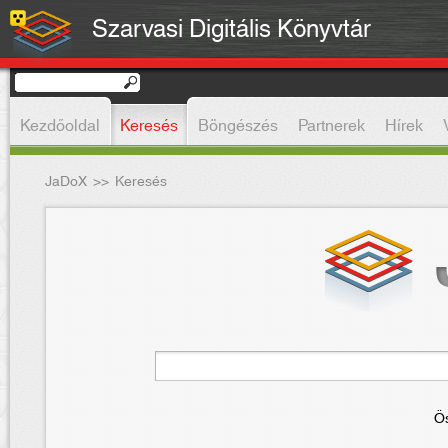
Szarvasi Digitális Könyvtár
Kezdőoldal
Keresés
Böngészés
Partnerek
Hírek
JaDoX
>>
Keresés
Ös