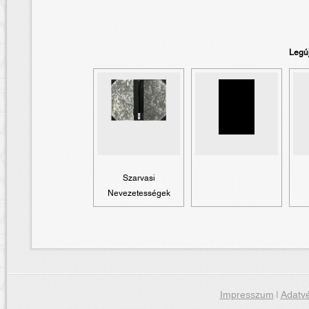
Legú
Szarvasi
Nevezetességek
Impresszum
|
Adatvé