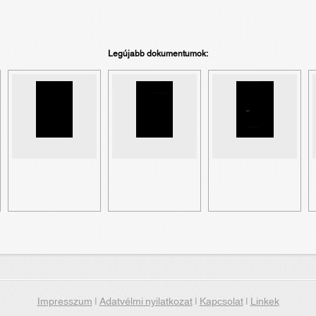
Legújabb dokumentumok:
Impresszum
|
Adatvélmi nyilatkozat
|
Kapcsolat
|
Linkek