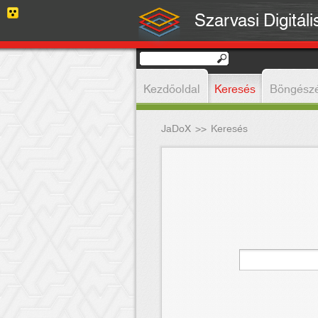
Szarvasi Digitál
Kezdőoldal
Keresés
Böngész
JaDoX
>>
Keresés