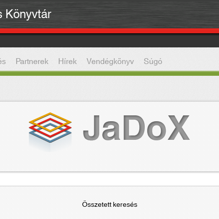
is Könyvtár
és
Partnerek
Hírek
Vendégkönyv
Súgó
Összetett keresés