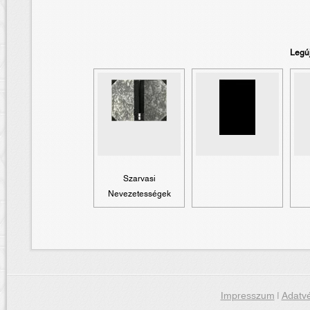
Legú
Szarvasi
Nevezetességek
Impresszum
|
Adatvé