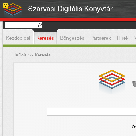
Szarvasi Digitális Könyvtár
Kezdőoldal
Keresés
Böngészés
Partnerek
Hírek
JaDoX
>>
Keresés
Ös