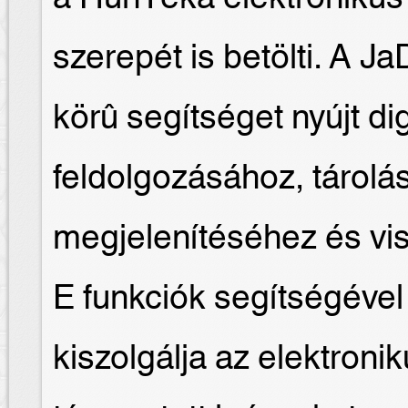
szerepét is betölti. A J
körû segítséget nyújt d
feldolgozásához, tárolá
megjelenítéséhez és vi
E funkciók segítségével
kiszolgálja az elektron