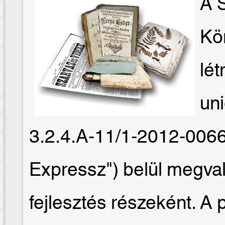
A S
Kö
lét
un
3.2.4.A-11/1-2012-006
Expressz") belül megval
fejlesztés részeként. A 