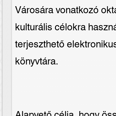
Városára vonatkozó okt
kulturális célokra hasz
terjeszthető elektroni
könyvtára.
Alapvető célja, hogy ös