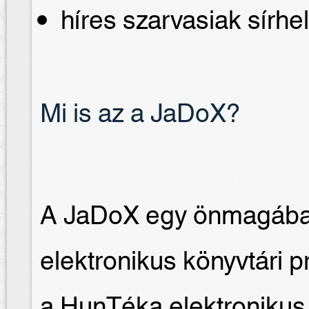
híres szarvasiak sírhel
Mi is az a JaDoX?
A JaDoX egy önmagában 
elektronikus könyvtári
a HunTéka elektronikus