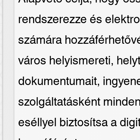
rendszerezze és elektro
számára hozzáférhetővé
város helyismereti, hely
dokumentumait, ingyene
szolgáltatásként minde
eséllyel biztosítsa a dig