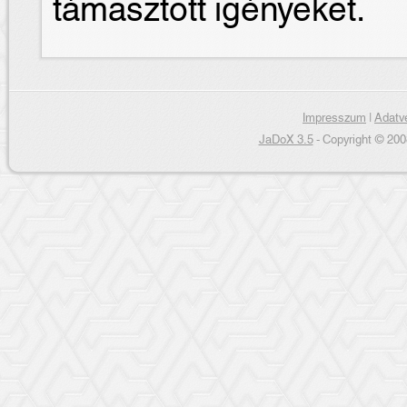
támasztott igényeket.
Impresszum
|
Adatvé
JaDoX 3.5
- Copyright © 200