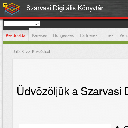
Szarvasi Digitális Könyvtár
Kezdőoldal
Keresés
Böngészés
Partnerek
Hírek
Ven
JaDoX
>>
Kezdőoldal
Üdvözöljük a Szarvasi D